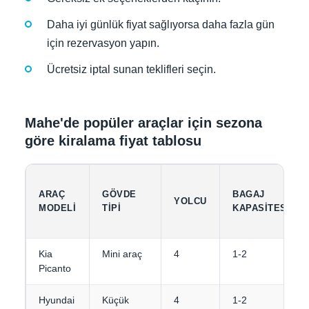
Daha iyi günlük fiyat sağlıyorsa daha fazla gün
için rezervasyon yapın.
Ücretsiz iptal sunan teklifleri seçin.
Mahe'de popüler araçlar için sezona
göre kiralama fiyat tablosu
ARAÇ
GÖVDE
BAGAJ
YOLCU
MODELI
TIPI
KAPASITESI
Kia
Mini araç
4
1-2
Picanto
Hyundai
Küçük
4
1-2