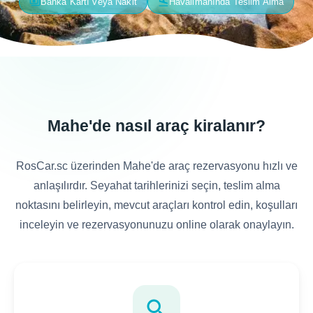
payments
flight_land
Banka Kartı veya Nakit
Havalimanında Teslim Alma
Mahe'de nasıl araç kiralanır?
RosCar.sc üzerinden Mahe'de araç rezervasyonu hızlı ve
anlaşılırdır. Seyahat tarihlerinizi seçin, teslim alma
noktasını belirleyin, mevcut araçları kontrol edin, koşulları
inceleyin ve rezervasyonunuzu online olarak onaylayın.
search