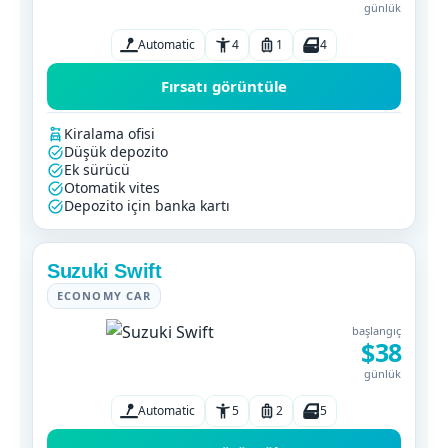
günlük
Automatic
4
1
4
Fırsatı görüntüle
Kiralama ofisi
Düşük depozito
Ek sürücü
Otomatik vites
Depozito için banka kartı
Suzuki Swift
ECONOMY CAR
başlangıç
$38
günlük
Automatic
5
2
5