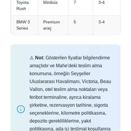
Toyota
Minibüs
7
3-4
Rush
BMW 3
Premium
5
3-4
Series
araç
⚠️
Not:
Gösterilen fiyatlar bilgilendirme
amaçlıdır ve Mahe'deki teslim alma
konumuna, örneğin Seyşeller
Uluslararası Havalimanı, Victoria, Beau
Vallon, otel teslim alma noktaları veya
feribot terminaline, ayrıca kiralama
şirketine, rezervasyon tarihine, sigorta
seçeneklerine, kilometre politikasına,
depozito gerekliliklerine, yakıt
politikasına, ada içi teslimat koşullarına