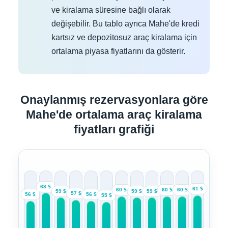
ve kiralama süresine bağlı olarak
değişebilir. Bu tablo ayrıca Mahe'de kredi
kartsız ve depozitosuz araç kiralama için
ortalama piyasa fiyatlarını da gösterir.
Onaylanmış rezervasyonlara göre
Mahe'de ortalama araç kiralama
fiyatları grafiği
63 $
61 $
60 $
60 $
60 $
59 $
59 $
59 $
57 $
56 $
56 $
55 $