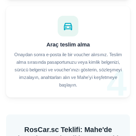
directions_car
Araç teslim alma
Onaydan sonra e-posta ile bir voucher alırsınız. Teslim
alma sırasında pasaportunuzu veya kimlik belgenizi,
4
sürücü belgenizi ve voucher'ınızı gösterin, sözleşmeyi
imzalayın, anahtarları alın ve Mahe'yi keşfetmeye
başlayın.
RosCar.sc Teklifi: Mahe'de