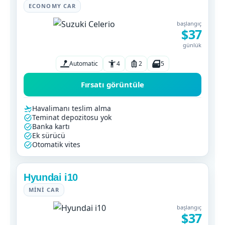
ECONOMY CAR
başlangıç
$37
günlük
Automatic
4
2
5
Fırsatı görüntüle
Havalimanı teslim alma
Teminat depozitosu yok
Banka kartı
Ek sürücü
Otomatik vites
Hyundai i10
MINI CAR
başlangıç
$37