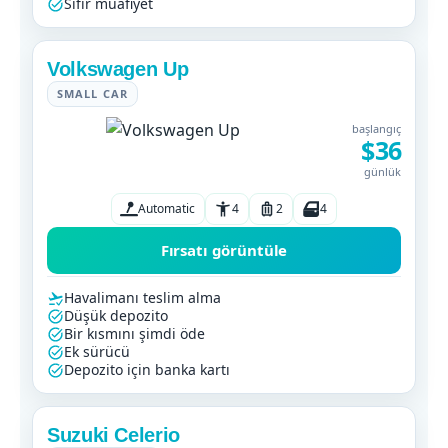
Sıfır muafiyet
Volkswagen Up
SMALL CAR
başlangıç
$36
günlük
Automatic
4
2
4
Fırsatı görüntüle
Havalimanı teslim alma
Düşük depozito
Bir kısmını şimdi öde
Ek sürücü
Depozito için banka kartı
Suzuki Celerio