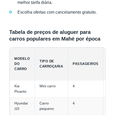
melhor tarifa diária.
Escolha ofertas com cancelamento gratuito.
Tabela de preços de aluguer para
carros populares em Mahé por época
MODELO
CAP
TIPO DE
DO
PASSAGEIROS
DE
CARROÇARIA
CARRO
BA
Kia
Mini carro
4
1-2
Picanto
Hyundai
Carro
4
1-2
i10
pequeno