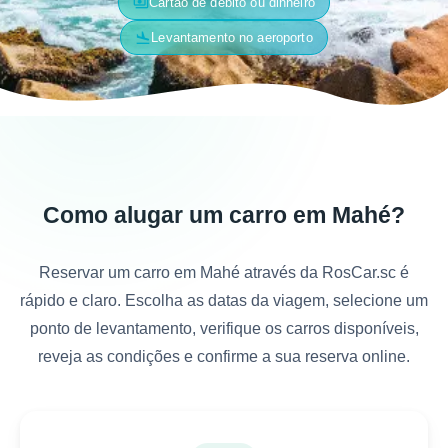
payments
Cartão de débito ou dinheiro
flight_land
Levantamento no aeroporto
Como alugar um carro em Mahé?
Reservar um carro em Mahé através da RosCar.sc é
rápido e claro. Escolha as datas da viagem, selecione um
ponto de levantamento, verifique os carros disponíveis,
reveja as condições e confirme a sua reserva online.