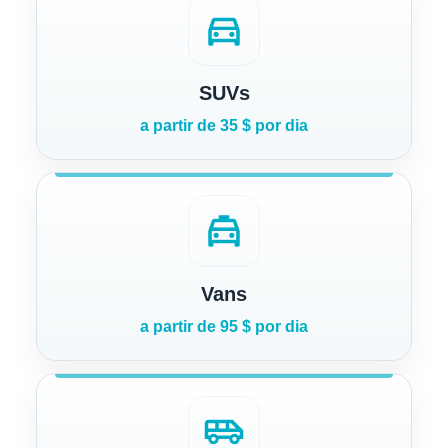
directions_car
SUVs
a partir de 35 $ por dia
local_taxi
Vans
a partir de 95 $ por dia
airport_shuttle