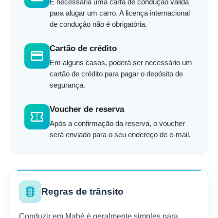
É necessária uma carta de condução válida
para alugar um carro. A licença internacional
de condução não é obrigatória.
Cartão de crédito
credit_card
Em alguns casos, poderá ser necessário um
cartão de crédito para pagar o depósito de
segurança.
Voucher de reserva
confirmation_number
Após a confirmação da reserva, o voucher
será enviado para o seu endereço de e-mail.
traffic
Regras de trânsito
Conduzir em Mahé é geralmente simples para