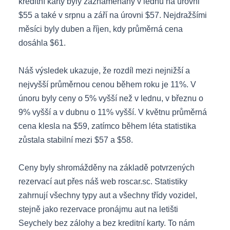
kreditní karty byly zaznamenány v lednu na úrovni
$55 a také v srpnu a září na úrovni $57. Nejdražšími
měsíci byly duben a říjen, kdy průměrná cena
dosáhla $61.
Náš výsledek ukazuje, že rozdíl mezi nejnižší a
nejvyšší průměrnou cenou během roku je 11%. V
únoru byly ceny o 5% vyšší než v lednu, v březnu o
9% vyšší a v dubnu o 11% vyšší. V květnu průměrná
cena klesla na $59, zatímco během léta statistika
zůstala stabilní mezi $57 a $58.
Ceny byly shromážděny na základě potvrzených
rezervací aut přes náš web roscar.sc. Statistiky
zahrnují všechny typy aut a všechny třídy vozidel,
stejně jako rezervace pronájmu aut na letišti
Seychely bez zálohy a bez kreditní karty. To nám