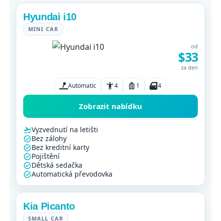
Hyundai i10
MINI CAR
od
$33
za den
Automatic
4
1
4
Zobrazit nabídku
Vyzvednutí na letišti
Bez zálohy
Bez kreditní karty
Pojištění
Dětská sedačka
Automatická převodovka
Kia Picanto
SMALL CAR