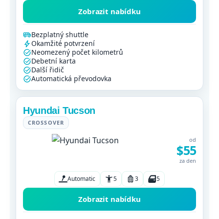
Zobrazit nabídku
Bezplatný shuttle
Okamžité potvrzení
Neomezený počet kilometrů
Debetní karta
Další řidič
Automatická převodovka
Hyundai Tucson
CROSSOVER
od
$55
za den
Automatic
5
3
5
Zobrazit nabídku