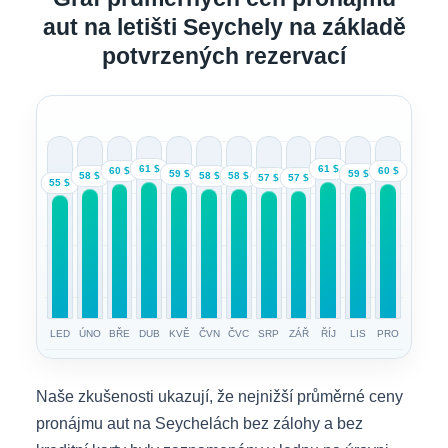
aut na letišti Seychely na základě
potvrzených rezervací
61 $
61 $
60 $
60 $
59 $
59 $
58 $
58 $
58 $
57 $
57 $
55 $
LED
ÚNO
BŘE
DUB
KVĚ
ČVN
ČVC
SRP
ZÁŘ
ŘÍJ
LIS
PRO
Naše zkušenosti ukazují, že nejnižší průměrné ceny
pronájmu aut na Seychelách bez zálohy a bez