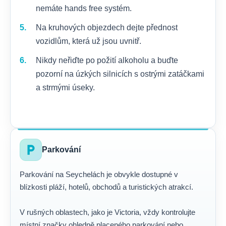
nemáte hands free systém.
Na kruhových objezdech dejte přednost
vozidlům, která už jsou uvnitř.
Nikdy neřiďte po požití alkoholu a buďte
pozorní na úzkých silnicích s ostrými zatáčkami
a strmými úseky.
local_parking
Parkování
Parkování na Seychelách je obvykle dostupné v
blízkosti pláží, hotelů, obchodů a turistických atrakcí.
V rušných oblastech, jako je Victoria, vždy kontrolujte
místní značky ohledně placeného parkování nebo