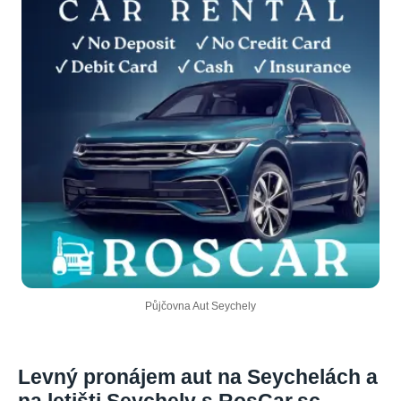
Půjčovna Aut Seychely
Levný pronájem aut na Seychelách a
na letišti Seychely s RosCar.sc