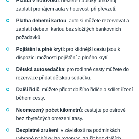
Platba v hotovosti
: některé nabídky umožňují
zaplatit pronájem auta v hotovosti při převzetí.
Platba debetní kartou
: auto si můžete rezervovat a
zaplatit debetní kartou bez složitých bankovních
požadavků.
Pojištění a plné krytí
: pro klidnější cestu jsou k
dispozici možnosti pojištění a plného krytí.
Dětská autosedačka
: pro rodinné cesty můžete do
rezervace přidat dětskou sedačku.
Další řidič
: můžete přidat dalšího řidiče a sdílet řízení
během cesty.
Neomezený počet kilometrů
: cestujte po ostrově
bez zbytečných omezení trasy.
Bezplatné zrušení
: v závislosti na podmínkách
vybrané nabídky lze rezervaci zrušit bez dalších