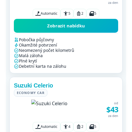
za den
Automatic
5
2
5
Zobrazit nabídku
Pobočka půjčovny
Okamžité potvrzení
Neomezený počet kilometrů
Malá záloha
Plné krytí
Debetní karta na zálohu
Suzuki Celerio
ECONOMY CAR
od
$43
za den
Automatic
4
2
5