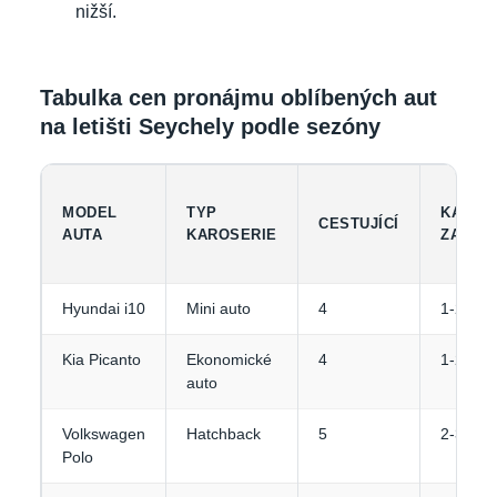
nižší.
Tabulka cen pronájmu oblíbených aut
na letišti Seychely podle sezóny
MODEL
TYP
KAPAC
CESTUJÍCÍ
AUTA
KAROSERIE
ZAVAZ
Hyundai i10
Mini auto
4
1-2
Kia Picanto
Ekonomické
4
1-2
auto
Volkswagen
Hatchback
5
2-3
Polo