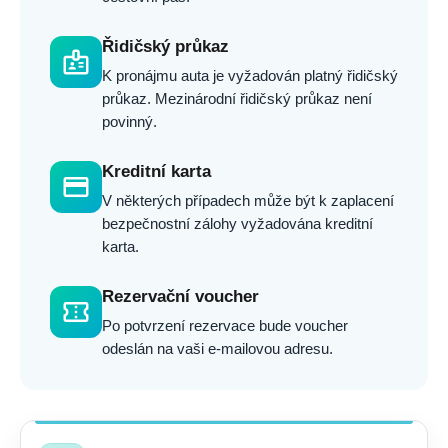
Řidičský průkaz
badge
K pronájmu auta je vyžadován platný řidičský
průkaz. Mezinárodní řidičský průkaz není
povinný.
Kreditní karta
credit_card
V některých případech může být k zaplacení
bezpečnostní zálohy vyžadována kreditní
karta.
Rezervační voucher
confirmation_number
Po potvrzení rezervace bude voucher
odeslán na vaši e-mailovou adresu.