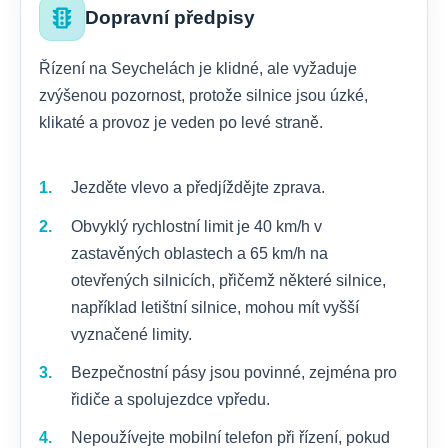
traffic
Dopravní předpisy
Řízení na Seychelách je klidné, ale vyžaduje
zvýšenou pozornost, protože silnice jsou úzké,
klikaté a provoz je veden po levé straně.
Jezděte vlevo a předjíždějte zprava.
Obvyklý rychlostní limit je 40 km/h v
zastavěných oblastech a 65 km/h na
otevřených silnicích, přičemž některé silnice,
například letištní silnice, mohou mít vyšší
vyznačené limity.
Bezpečnostní pásy jsou povinné, zejména pro
řidiče a spolujezdce vpředu.
Nepoužívejte mobilní telefon při řízení, pokud