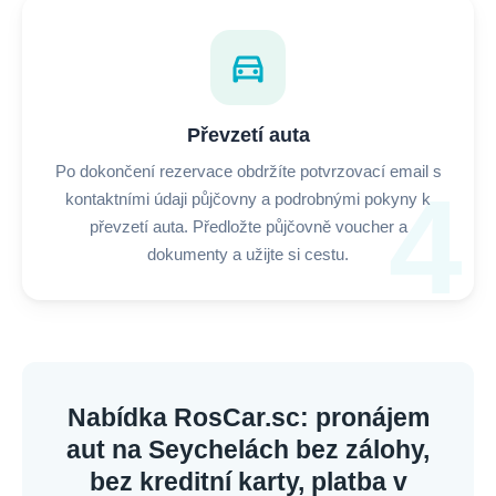
directions_car
Převzetí auta
Po dokončení rezervace obdržíte potvrzovací email s
4
kontaktními údaji půjčovny a podrobnými pokyny k
převzetí auta. Předložte půjčovně voucher a
dokumenty a užijte si cestu.
Nabídka RosCar.sc: pronájem
aut na Seychelách bez zálohy,
bez kreditní karty, platba v