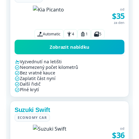
od
$35
za den
Automatic
4
1
5
Zobrazit nabídku
Vyzvednutí na letišti
Neomezený počet kilometrů
Bez vratné kauce
Zaplatit část nyní
Další řidič
Plné krytí
Suzuki Swift
ECONOMY CAR
od
$36