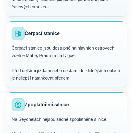
časových omezení.
local_gas_station
Čerpací stanice
Čerpací stanice jsou dostupné na hlavních ostrovech,
včetně Mahé, Praslin a La Digue.
Před delšími jízdami nebo cestami do klidnějších oblastí
je nejlepší natankovat předem.
paid
Zpoplatněné silnice
Na Seychelách nejsou žádné zpoplatněné silnice.