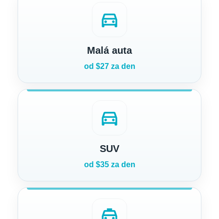
directions_car
Malá auta
od $27 za den
directions_car
SUV
od $35 za den
local_taxi